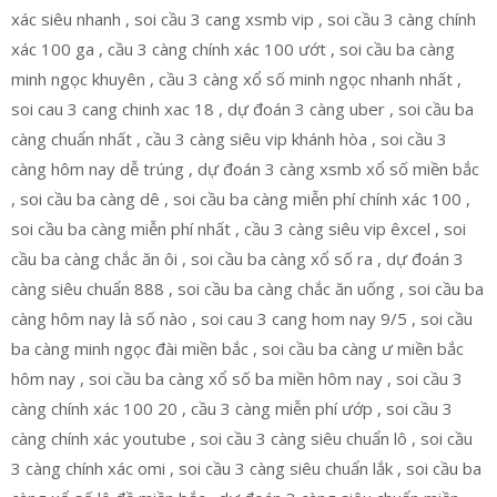
xác siêu nhanh , soi cầu 3 cang xsmb vip , soi cầu 3 càng chính
xác 100 ga , cầu 3 càng chính xác 100 ướt , soi cầu ba càng
minh ngọc khuyên , cầu 3 càng xổ số minh ngọc nhanh nhất ,
soi cau 3 cang chinh xac 18 , dự đoán 3 càng uber , soi cầu ba
càng chuẩn nhất , cầu 3 càng siêu vip khánh hòa , soi cầu 3
càng hôm nay dễ trúng , dự đoán 3 càng xsmb xổ số miền bắc
, soi cầu ba càng dê , soi cầu ba càng miễn phí chính xác 100 ,
soi cầu ba càng miễn phí nhất , cầu 3 càng siêu vip êxcel , soi
cầu ba càng chắc ăn ôi , soi cầu ba càng xổ số ra , dự đoán 3
càng siêu chuẩn 888 , soi cầu ba càng chắc ăn uống , soi cầu ba
càng hôm nay là số nào , soi cau 3 cang hom nay 9/5 , soi cầu
ba càng minh ngọc đài miền bắc , soi cầu ba càng ư miền bắc
hôm nay , soi cầu ba càng xổ số ba miền hôm nay , soi cầu 3
càng chính xác 100 20 , cầu 3 càng miễn phí ướp , soi cầu 3
càng chính xác youtube , soi cầu 3 càng siêu chuẩn lô , soi cầu
3 càng chính xác omi , soi cầu 3 càng siêu chuẩn lắk , soi cầu ba