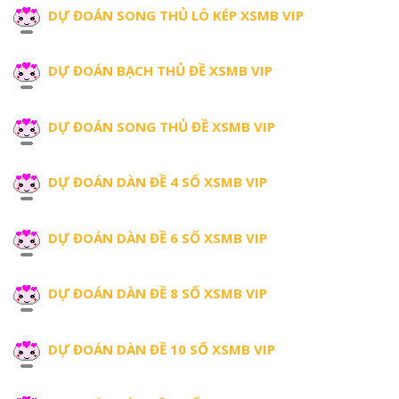
DỰ ĐOÁN SONG THỦ LÔ KÉP XSMB VIP
DỰ ĐOÁN BẠCH THỦ ĐỀ XSMB VIP
DỰ ĐOÁN SONG THỦ ĐỀ XSMB VIP
DỰ ĐOÁN DÀN ĐỀ 4 SỐ XSMB VIP
DỰ ĐOÁN DÀN ĐỀ 6 SỐ XSMB VIP
DỰ ĐOÁN DÀN ĐỀ 8 SỐ XSMB VIP
DỰ ĐOÁN DÀN ĐỀ 10 SỐ XSMB VIP