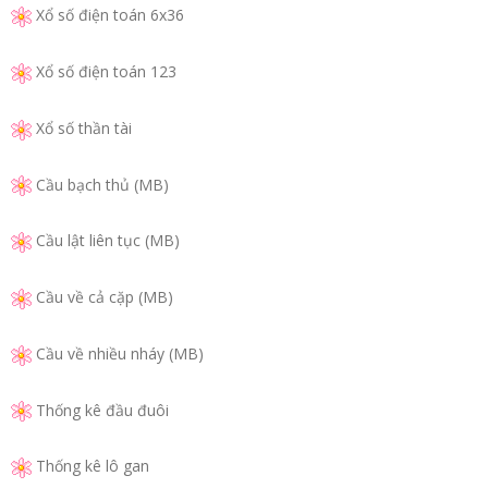
Xổ số điện toán 6x36
Xổ số điện toán 123
Xổ số thần tài
Cầu bạch thủ (MB)
Cầu lật liên tục (MB)
Cầu về cả cặp (MB)
Cầu về nhiều nháy (MB)
Thống kê đầu đuôi
Thống kê lô gan