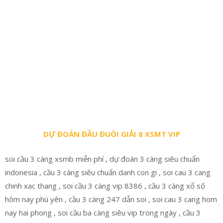
DỰ ĐOÁN ĐẦU ĐUÔI GIẢI 8 XSMT VIP
soi cầu 3 càng xsmb miễn phí , dự đoán 3 càng siêu chuẩn
indonesia , cầu 3 càng siêu chuẩn danh con gi , soi cau 3 cang
chinh xac thang , soi cầu 3 càng vip 8386 , cầu 3 càng xổ số
hôm nay phú yên , cầu 3 càng 247 dẫn soi , soi cau 3 cang hom
nay hai phong , soi cầu ba càng siêu vip trong ngày , cầu 3