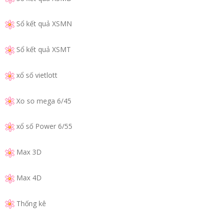
Sổ kết quả XSMN
Sổ kết quả XSMT
xổ số vietlott
Xo so mega 6/45
xổ số Power 6/55
Max 3D
Max 4D
Thống kê