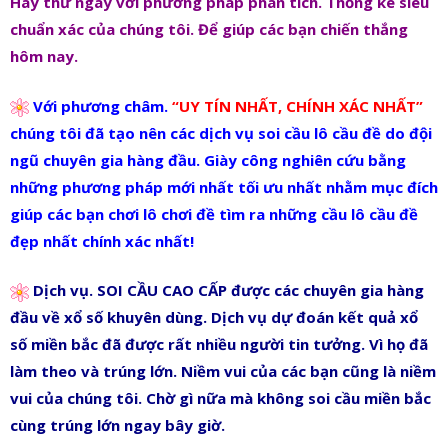
Hãy thử ngay với phương pháp phân tích. Thống kê siêu
chuẩn xác của chúng tôi. Để giúp các bạn chiến thắng
hôm nay.
Với phương châm.
“UY TÍN NHẤT, CHÍNH XÁC NHẤT”
chúng tôi đã tạo nên các dịch vụ soi cầu lô cầu đề do đội
ngũ chuyên gia hàng đầu. Giày công nghiên cứu bằng
những phương pháp mới nhất tối ưu nhất nhằm mục đích
giúp các bạn chơi lô chơi đề tìm ra những cầu lô cầu đề
đẹp nhất chính xác nhất!
Dịch vụ. SOI CẦU CAO CẤP được các chuyên gia hàng
đầu về xổ số khuyên dùng. Dịch vụ dự đoán kết quả xổ
số miền bắc đã được rất nhiều người tin tưởng. Vì họ đã
làm theo và trúng lớn. Niềm vui của các bạn cũng là niềm
vui của chúng tôi. Chờ gì nữa mà không soi cầu miền bắc
cùng trúng lớn ngay bây giờ.