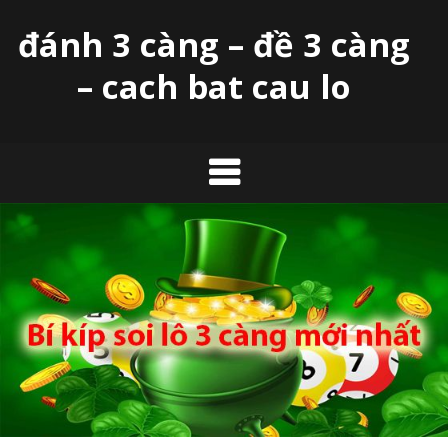
Skip
đánh 3 càng – đề 3 càng
to
content
– cach bat cau lo