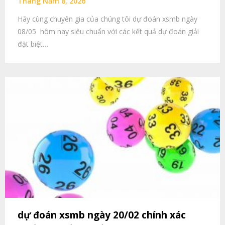
Tháng Năm 8, 2026
Hãy cùng chuyên gia của chúng tôi dự đoán xsmb ngày
08/05 hôm nay siêu chuẩn với các kết quả dự đoán giải
đặt biệt…
dự đoán xsmb ngày 20/02 chính xác