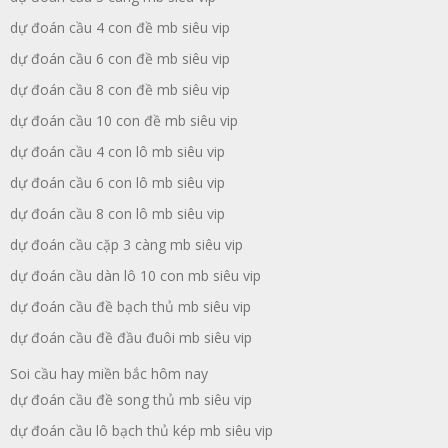
dự đoán cầu 4 con đề mb siêu vip
dự đoán cầu 6 con đề mb siêu vip
dự đoán cầu 8 con đề mb siêu vip
dự đoán cầu 10 con đề mb siêu vip
dự đoán cầu 4 con lô mb siêu vip
dự đoán cầu 6 con lô mb siêu vip
dự đoán cầu 8 con lô mb siêu vip
dự đoán cầu cặp 3 càng mb siêu vip
dự đoán cầu dàn lô 10 con mb siêu vip
dự đoán cầu đề bạch thủ mb siêu vip
dự đoán cầu đề đầu đuôi mb siêu vip
Soi cầu hay miền bắc hôm nay
dự đoán cầu đề song thủ mb siêu vip
dự đoán cầu lô bạch thủ kép mb siêu vip