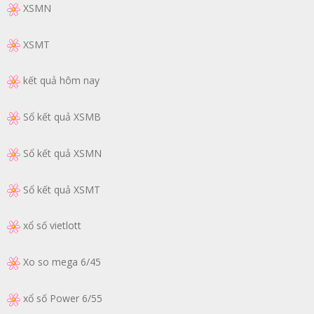
XSMN
XSMT
kết quả hôm nay
Sổ kết quả XSMB
Sổ kết quả XSMN
Sổ kết quả XSMT
xổ số vietlott
Xo so mega 6/45
xổ số Power 6/55