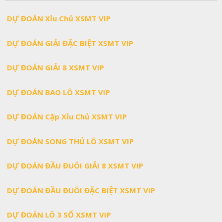
DỰ ĐOÁN Xỉu Chủ XSMT VIP
DỰ ĐOÁN GIẢI ĐẶC BIỆT XSMT VIP
DỰ ĐOÁN GIẢI 8 XSMT VIP
DỰ ĐOÁN BAO LÔ XSMT VIP
DỰ ĐOÁN Cặp Xỉu Chủ XSMT VIP
DỰ ĐOÁN SONG THỦ LÔ XSMT VIP
DỰ ĐOÁN ĐẦU ĐUÔI GIẢI 8 XSMT VIP
DỰ ĐOÁN ĐẦU ĐUÔI ĐẶC BIỆT XSMT VIP
DỰ ĐOÁN LÔ 3 SỐ XSMT VIP