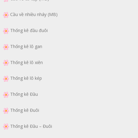
Cầu về nhiều nháy (MB)
Thống kê đầu đuôi
Thống kê lô gan
Thống kê lô xiên
Thống kê lô kép
Thống kê Đầu
Thống kê Đuôi
Thống kê Đầu – Đuôi