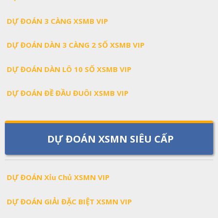
DỰ ĐOÁN 3 CÀNG XSMB VIP
DỰ ĐOÁN DÀN 3 CÀNG 2 SỐ XSMB VIP
DỰ ĐOÁN DÀN LÔ 10 SỐ XSMB VIP
DỰ ĐOÁN ĐỀ ĐẦU ĐUÔI XSMB VIP
DỰ ĐOÁN XSMN SIÊU CẤP
DỰ ĐOÁN Xỉu Chủ XSMN VIP
DỰ ĐOÁN GIẢI ĐẶC BIỆT XSMN VIP