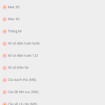
Max 3D
Max 4D
Thống kê
Xổ số điện toán 6x36
Xổ số điện toán 123
Xổ số thần tài
Cầu bạch thủ (MB)
Cầu lật liên tục (MB)
Cầu về cả cặp (MB)