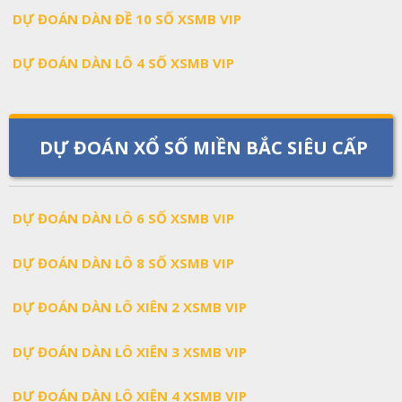
DỰ ĐOÁN DÀN ĐỀ 10 SỐ XSMB VIP
DỰ ĐOÁN DÀN LÔ 4 SỐ XSMB VIP
DỰ ĐOÁN XỔ SỐ MIỀN BẮC SIÊU CẤP
DỰ ĐOÁN DÀN LÔ 6 SỐ XSMB VIP
DỰ ĐOÁN DÀN LÔ 8 SỐ XSMB VIP
DỰ ĐOÁN DÀN LÔ XIÊN 2 XSMB VIP
DỰ ĐOÁN DÀN LÔ XIÊN 3 XSMB VIP
DỰ ĐOÁN DÀN LÔ XIÊN 4 XSMB VIP