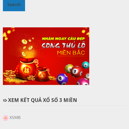
Search
➯ XEM KẾT QUẢ XỔ SỐ 3 MIỀN
XSMB