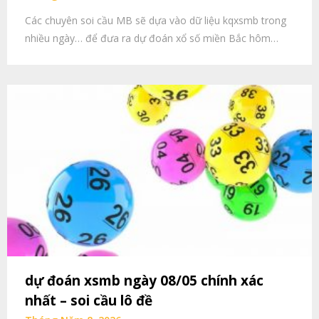
Các chuyên soi cầu MB sẽ dựa vào dữ liệu kqxsmb trong
nhiều ngày… để đưa ra dự đoán xổ số miền Bắc hôm…
dự đoán xsmb ngày 08/05 chính xác
nhất – soi cầu lô đề