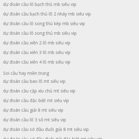
dự đoán cầu lô bạch thủ mb siêu vip
dự đoán cầu bạch thủ lô 2 nháy mb siêu vip
dự đoán cầu lô song thủ kép mb siêu vip
dự đoán cầu lô song thủ mb siêu vip
dự đoán cầu xiên 2 lô mb siêu vip
dự đoán cầu xiên 3 lô mb siêu vip
dự đoán cầu xiên 4 lô mb siêu vip
Soi cầu hay miền trung
dự đoán cầu bao lô mt siêu vip
dự đoán cầu cặp xíu chủ mt siêu vip
dự đoán cầu đặc biệt mt siêu vip
dự đoán cầu giải 8 mt siêu vip
dự đoán cầu lô 3 số mt siêu vip
dự đoán cầu sớ đầu đuôi giải 8 mt siêu vip
dự đoán cầu sớ đầu đuôi giải đặc biệt mt siêu vip