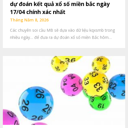
dự đoán kết quả xổ số miền bắc ngày
17/04 chính xác nhất
Tháng Năm 8, 2026
Các chuyên soi cầu MB sẽ dựa vào dữ liệu kqxsmb trong
nhiều ngày… để đưa ra dự đoán xổ số miền Bắc hôm…