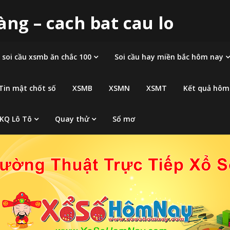
àng – cach bat cau lo
soi cầu xsmb ăn chắc 100
Soi cầu hay miền bắc hôm nay
Tin mật chốt số
XSMB
XSMN
XSMT
Kết quả hôm
KQ Lô Tô
Quay thử
Sổ mơ