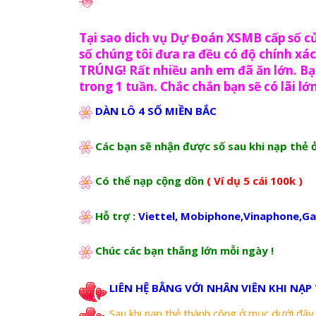
Tại sao dich vụ Dự Đoán XSMB cấp số của 
số chúng tôi đưa ra đều có độ chính x
TRÚNG! Rất nhiều anh em đã ăn lớn. Bạn
trong 1 tuần. Chắc chắn bạn sẽ có lãi lớn
DÀN LÔ 4 SỐ MIỀN BẮC
Các bạn sẽ nhận được số sau khi nạp thẻ ở
Có thể nạp cộng dồn
( Ví dụ 5 cái 100k )
Hỗ trợ
:
Viettel, Mobiphone,Vinaphone,G
Chúc các bạn thắng lớn mỗi ngày !
LIÊN HỆ BẰNG VỚI NHÂN VIÊN KHI NẠP 
Sau khi nạp thẻ thành công ở mục dưới đây, 