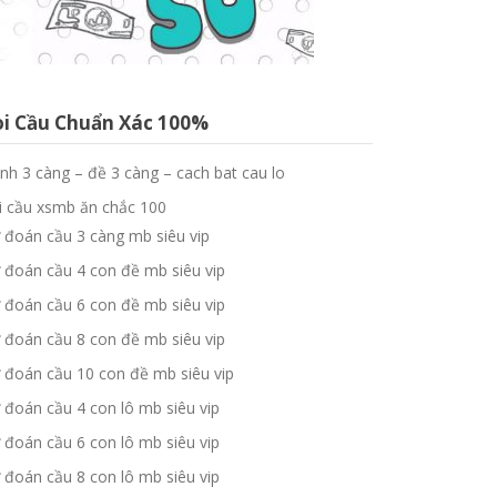
oi Cầu Chuẩn Xác 100%
nh 3 càng – đề 3 càng – cach bat cau lo
i cầu xsmb ăn chắc 100
 đoán cầu 3 càng mb siêu vip
 đoán cầu 4 con đề mb siêu vip
 đoán cầu 6 con đề mb siêu vip
 đoán cầu 8 con đề mb siêu vip
 đoán cầu 10 con đề mb siêu vip
 đoán cầu 4 con lô mb siêu vip
 đoán cầu 6 con lô mb siêu vip
 đoán cầu 8 con lô mb siêu vip