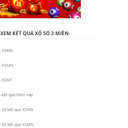
 XEM KẾT QUẢ XỔ SỐ 3 MIỀN
XSMB
XSMN
XSMT
kết quả hôm nay
Sổ kết quả XSMB
Sổ kết quả XSMN