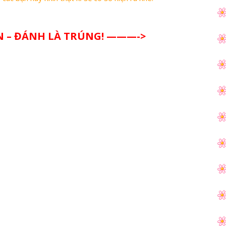
N – ĐÁNH LÀ TRÚNG!
———->