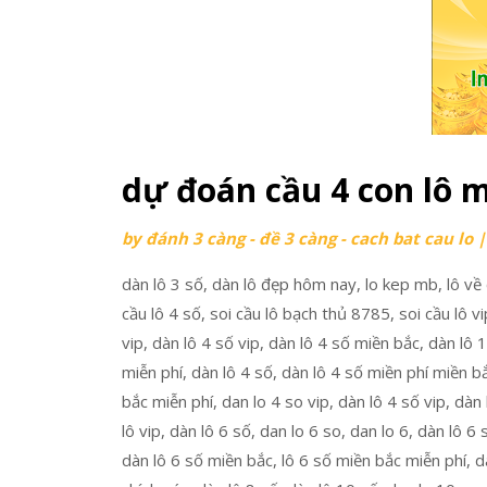
dự đoán cầu 4 con lô m
by
đánh 3 càng - đề 3 càng - cach bat cau lo
dàn lô 3 số, dàn lô đẹp hôm nay, lo kep mb, lô về 
cầu lô 4 số, soi cầu lô bạch thủ 8785, soi cầu lô v
vip, dàn lô 4 số vip, dàn lô 4 số miền bắc, dàn lô 
miễn phí, dàn lô 4 số, dàn lô 4 số miền phí miền b
bắc miễn phí, dan lo 4 so vip, dàn lô 4 số vip, dàn
lô vip, dàn lô 6 số, dan lo 6 so, dan lo 6, dàn lô 6
dàn lô 6 số miền bắc, lô 6 số miền bắc miễn phí, dà