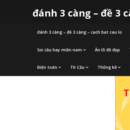
Skip
đánh 3 càng – đề 3 c
to
content
đánh 3 càng – đề 3 càng – cach bat cau lo
Soi cầu hay miền nam
Ăn lô đề đẹp
Điện toán
TK Cầu
Thống kê