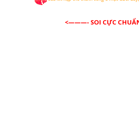
<———-
SOI CỰC CHUẨ