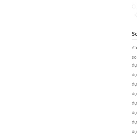
S
đá
so
dự
dự
dự
dự
dự
dự
dự
dự