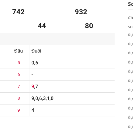
S
đá
so
dự
dự
dự
dự
dự
dự
dự
dự
dự
dự
dự