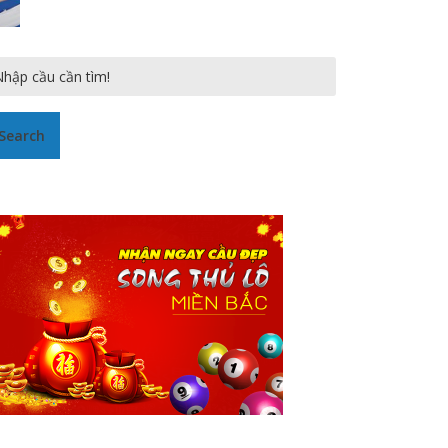
Search