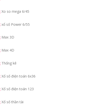
Xo so mega 6/45
xổ số Power 6/55
Max 3D
Max 4D
Thống kê
Xổ số điện toán 6x36
Xổ số điện toán 123
Xổ số thần tài