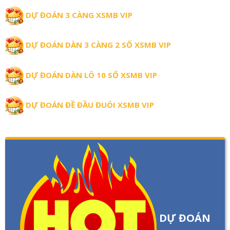
DỰ ĐOÁN 3 CÀNG XSMB VIP
DỰ ĐOÁN DÀN 3 CÀNG 2 SỐ XSMB VIP
DỰ ĐOÁN DÀN LÔ 10 SỐ XSMB VIP
DỰ ĐOÁN ĐỀ ĐẦU ĐUÔI XSMB VIP
DỰ ĐOÁN