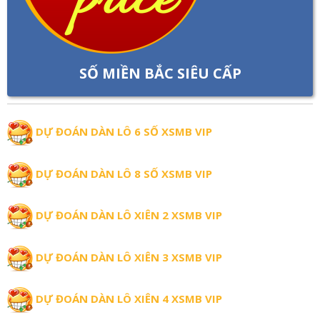
SỐ MIỀN BẮC SIÊU CẤP
DỰ ĐOÁN DÀN LÔ 6 SỐ XSMB VIP
DỰ ĐOÁN DÀN LÔ 8 SỐ XSMB VIP
DỰ ĐOÁN DÀN LÔ XIÊN 2 XSMB VIP
DỰ ĐOÁN DÀN LÔ XIÊN 3 XSMB VIP
DỰ ĐOÁN DÀN LÔ XIÊN 4 XSMB VIP