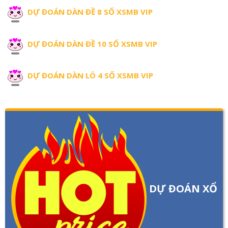
DỰ ĐOÁN DÀN ĐỀ 8 SỐ XSMB VIP
DỰ ĐOÁN DÀN ĐỀ 10 SỐ XSMB VIP
DỰ ĐOÁN DÀN LÔ 4 SỐ XSMB VIP
DỰ ĐOÁN XỔ