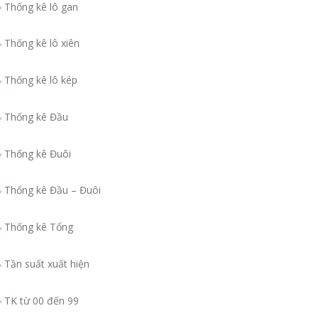
Thống kê lô gan
Thống kê lô xiên
Thống kê lô kép
Thống kê Đầu
Thống kê Đuôi
Thống kê Đầu – Đuôi
Thống kê Tổng
Tần suất xuất hiện
TK từ 00 đến 99