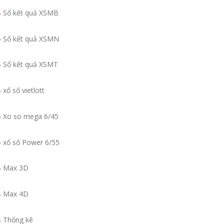
Sổ kết quả XSMB
Sổ kết quả XSMN
Sổ kết quả XSMT
xổ số vietlott
Xo so mega 6/45
xổ số Power 6/55
Max 3D
Max 4D
Thống kê