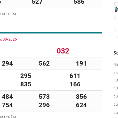
S
đá
so
dự
dự
dự
dự
dự