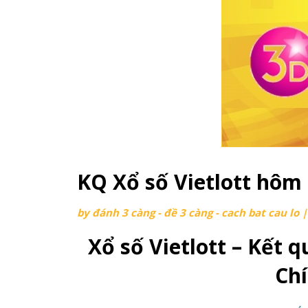
KQ Xổ số Vietlott hôm
by
đánh 3 càng - đề 3 càng - cach bat cau lo
Xổ số Vietlott – Kết 
Ch