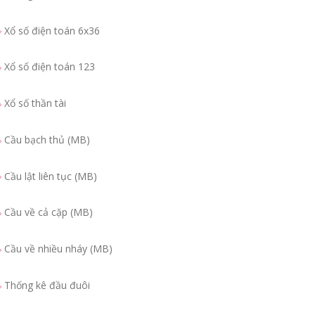
Xổ số điện toán 6x36
Xổ số điện toán 123
Xổ số thần tài
Cầu bạch thủ (MB)
Cầu lật liên tục (MB)
Cầu về cả cặp (MB)
Cầu về nhiều nháy (MB)
Thống kê đầu đuôi