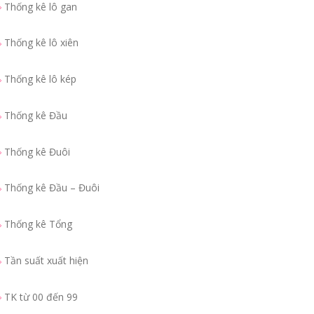
Thống kê lô gan
Thống kê lô xiên
Thống kê lô kép
Thống kê Đầu
Thống kê Đuôi
Thống kê Đầu – Đuôi
Thống kê Tổng
Tần suất xuất hiện
TK từ 00 đến 99