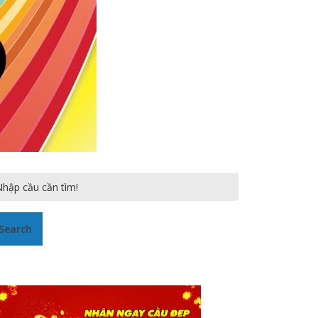
Search