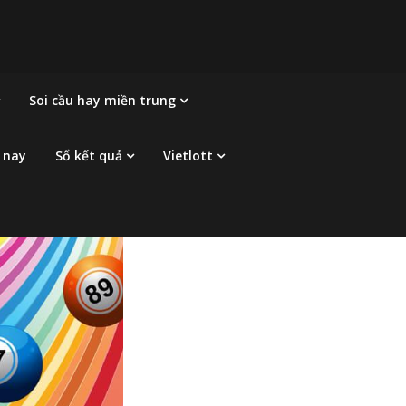
Soi cầu hay miền trung
 nay
Sổ kết quả
Vietlott