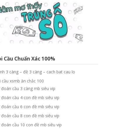
oi Cầu Chuẩn Xác 100%
nh 3 càng – đề 3 càng – cach bat cau lo
i cầu xsmb ăn chắc 100
 đoán cầu 3 càng mb siêu vip
 đoán cầu 4 con đề mb siêu vip
 đoán cầu 6 con đề mb siêu vip
 đoán cầu 8 con đề mb siêu vip
 đoán cầu 10 con đề mb siêu vip