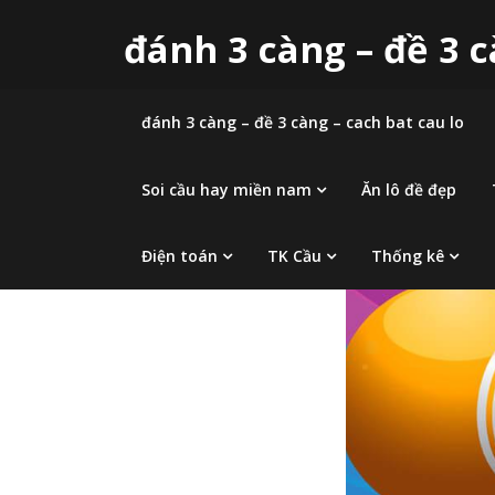
Skip
đánh 3 càng – đề 3 c
to
content
đánh 3 càng – đề 3 càng – cach bat cau lo
Soi cầu hay miền nam
Ăn lô đề đẹp
Điện toán
TK Cầu
Thống kê