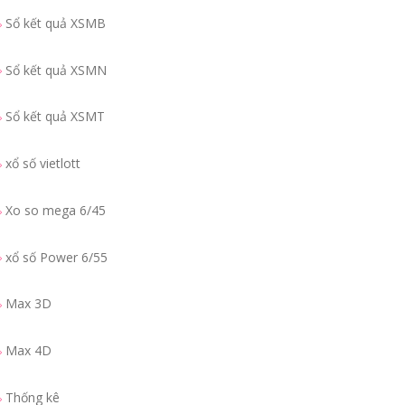
Sổ kết quả XSMB
Sổ kết quả XSMN
Sổ kết quả XSMT
xổ số vietlott
Xo so mega 6/45
xổ số Power 6/55
Max 3D
Max 4D
Thống kê