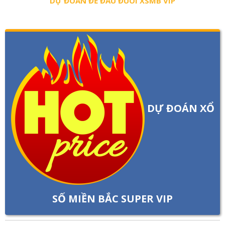
DỰ ĐOÁN ĐỀ ĐẦU ĐUÔI XSMB VIP
DỰ ĐOÁN XỔ
SỐ MIỀN BẮC SUPER VIP