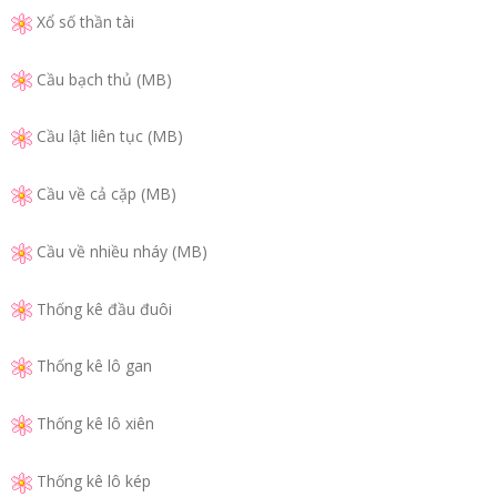
Xổ số thần tài
Cầu bạch thủ (MB)
Cầu lật liên tục (MB)
Cầu về cả cặp (MB)
Cầu về nhiều nháy (MB)
Thống kê đầu đuôi
Thống kê lô gan
Thống kê lô xiên
Thống kê lô kép