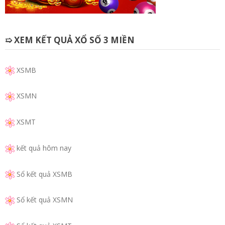
➯ XEM KẾT QUẢ XỔ SỐ 3 MIỀN
XSMB
XSMN
XSMT
kết quả hôm nay
Sổ kết quả XSMB
Sổ kết quả XSMN