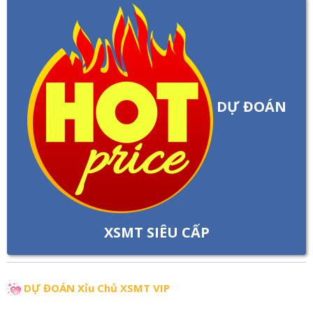
DỰ ĐOÁN
XSMT SIÊU CẤP
DỰ ĐOÁN Xỉu Chủ XSMT VIP