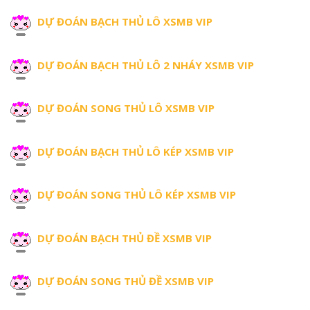
DỰ ĐOÁN BẠCH THỦ LÔ XSMB VIP
DỰ ĐOÁN BẠCH THỦ LÔ 2 NHÁY XSMB VIP
DỰ ĐOÁN SONG THỦ LÔ XSMB VIP
DỰ ĐOÁN BẠCH THỦ LÔ KÉP XSMB VIP
DỰ ĐOÁN SONG THỦ LÔ KÉP XSMB VIP
DỰ ĐOÁN BẠCH THỦ ĐỀ XSMB VIP
DỰ ĐOÁN SONG THỦ ĐỀ XSMB VIP