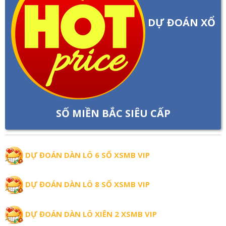
DỰ ĐOÁN XỔ
SỐ MIỀN BẮC SIÊU CẤP
DỰ ĐOÁN DÀN LÔ 6 SỐ XSMB VIP
DỰ ĐOÁN DÀN LÔ 8 SỐ XSMB VIP
DỰ ĐOÁN DÀN LÔ XIÊN 2 XSMB VIP