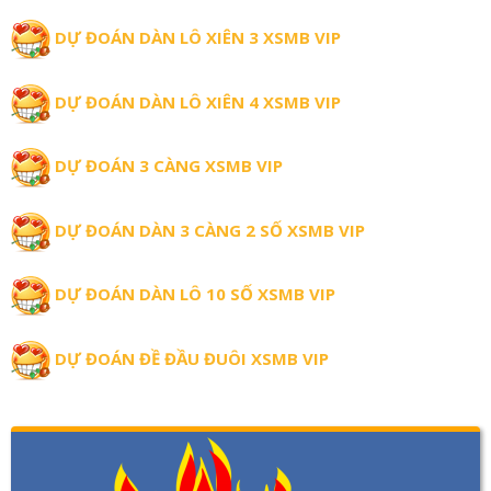
DỰ ĐOÁN DÀN LÔ XIÊN 3 XSMB VIP
DỰ ĐOÁN DÀN LÔ XIÊN 4 XSMB VIP
DỰ ĐOÁN 3 CÀNG XSMB VIP
DỰ ĐOÁN DÀN 3 CÀNG 2 SỐ XSMB VIP
DỰ ĐOÁN DÀN LÔ 10 SỐ XSMB VIP
DỰ ĐOÁN ĐỀ ĐẦU ĐUÔI XSMB VIP