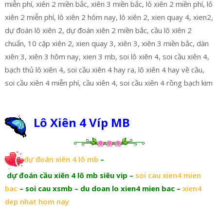
miễn phí, xiên 2 miền bắc, xiên 3 miền bắc, lô xiên 2 miền phí, lô
xiên 2 miễn phí, lô xiên 2 hôm nay, lô xiên 2, xien quay 4, xien2,
dự đoán lô xiên 2, dự đoán xiên 2 miền bắc, cầu lô xiên 2
chuẩn, 10 cặp xiên 2, xien quay 3, xiên 3, xiên 3 miền bắc, dàn
xiên 3, xiên 3 hôm nay, xien 3 mb, soi lô xiên 4, soi cầu xiên 4,
bạch thủ lô xiên 4, soi cầu xiên 4 hay ra, lô xiên 4 hay về cầu,
soi cầu xiên 4 miễn phí, cầu xiên 4, soi cầu xiên 4 rồng bạch kim
Lô Xiên 4 Víp MB
dự đoán xiên 4 lô mb
–
dự đoán cầu xiên 4 lô mb siêu vip –
soi cau xien4 mien
bac
– soi cau xsmb – du doan lo xien4 mien bac –
xien4
dep nhat hom nay