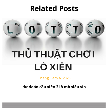
Related Posts
Tháng Tám 6, 2026
dự đoán cầu xiên 3 lô mb siêu vip