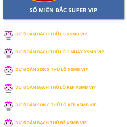
SỐ MIỀN BẮC SUPER VIP
DỰ ĐOÁN BẠCH THỦ LÔ XSMB VIP
DỰ ĐOÁN BẠCH THỦ LÔ 2 NHÁY XSMB VIP
DỰ ĐOÁN SONG THỦ LÔ XSMB VIP
DỰ ĐOÁN BẠCH THỦ LÔ KÉP XSMB VIP
DỰ ĐOÁN SONG THỦ LÔ KÉP XSMB VIP
DỰ ĐOÁN BẠCH THỦ ĐỀ XSMB VIP