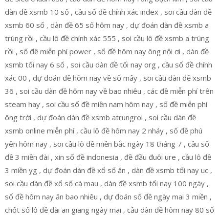
dàn đề xsmb 10 số , cầu số đề chính xác index , soi cầu dàn đề
xsmb 60 số , dàn đề 65 số hôm nay , dự đoán dàn đề xsmb a
trúng rồi , cầu lô đề chính xác 555 , soi cầu lô đề xsmb a trúng
rồi , số đề miễn phí power , số đề hôm nay ông nội ơi , dàn đề
xsmb tối nay 6 số , soi cầu dàn đề tối nay org , cầu số đề chính
xác 00 , dự đoán đề hôm nay về số mấy , soi cầu dàn đề xsmb
36 , soi cầu dàn đề hôm nay về bao nhiêu , các đề miễn phí trên
steam hay , soi cầu số đề miền nam hôm nay , số đề miễn phí
ông trời , dự đoán dàn đề xsmb atrungroi , soi cầu dàn đề
xsmb online miễn phí , cầu lô đề hôm nay 2 nháy , số đề phú
yên hôm nay , soi cầu lô đề miền bắc ngày 18 tháng 7 , cầu số
đề 3 miền đài , xin số đề indonesia , đề đầu đuôi ure , cầu lô đề
3 miền yg , dự đoán dàn đề xổ số ăn , dàn đề xsmb tối nay uc ,
soi cầu dàn đề xổ số cà mau , dàn đề xsmb tối nay 100 ngày ,
số đề hôm nay ăn bao nhiêu , dự đoán số đề ngày mai 3 miền ,
chốt số lô đề đài an giang ngày mai , cầu dàn đề hôm nay 80 số