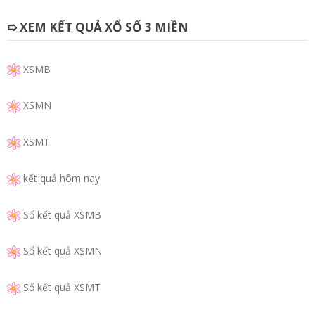
➯ XEM KẾT QUẢ XỔ SỐ 3 MIỀN
XSMB
XSMN
XSMT
kết quả hôm nay
Sổ kết quả XSMB
Sổ kết quả XSMN
Sổ kết quả XSMT