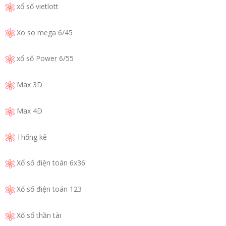
xổ số vietlott
Xo so mega 6/45
xổ số Power 6/55
Max 3D
Max 4D
Thống kê
Xổ số điện toán 6x36
Xổ số điện toán 123
Xổ số thần tài