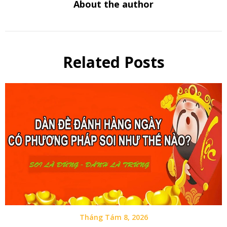
About the author
Related Posts
Tháng Tám 8, 2026