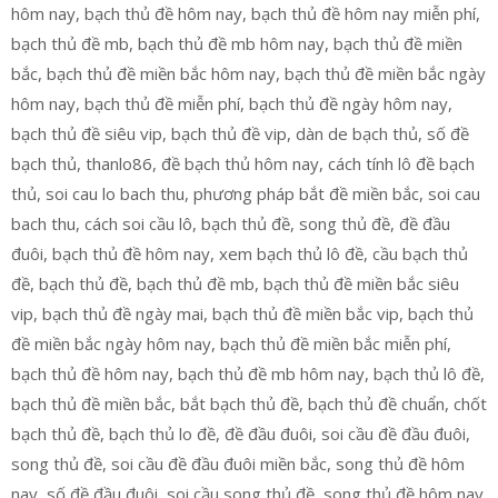
hôm nay, bạch thủ đề hôm nay, bạch thủ đề hôm nay miễn phí,
bạch thủ đề mb, bạch thủ đề mb hôm nay, bạch thủ đề miền
bắc, bạch thủ đề miền bắc hôm nay, bạch thủ đề miền bắc ngày
hôm nay, bạch thủ đề miễn phí, bạch thủ đề ngày hôm nay,
bạch thủ đề siêu vip, bạch thủ đề vip, dàn de bạch thủ, số đề
bạch thủ, thanlo86, đề bạch thủ hôm nay, cách tính lô đề bạch
thủ, soi cau lo bach thu, phương pháp bắt đề miền bắc, soi cau
bach thu, cách soi cầu lô, bạch thủ đề, song thủ đề, đề đầu
đuôi, bạch thủ đề hôm nay, xem bạch thủ lô đề, cầu bạch thủ
đề, bạch thủ đề, bạch thủ đề mb, bạch thủ đề miền bắc siêu
vip, bạch thủ đề ngày mai, bạch thủ đề miền bắc vip, bạch thủ
đề miền bắc ngày hôm nay, bạch thủ đề miền bắc miễn phí,
bạch thủ đề hôm nay, bạch thủ đề mb hôm nay, bạch thủ lô đề,
bạch thủ đề miền bắc, bắt bạch thủ đề, bạch thủ đề chuẩn, chốt
bạch thủ đề, bạch thủ lo đề, đề đầu đuôi, soi cầu đề đầu đuôi,
song thủ đề, soi cầu đề đầu đuôi miền bắc, song thủ đề hôm
nay, số đề đầu đuôi, soi cầu song thủ đề, song thủ đề hôm nay