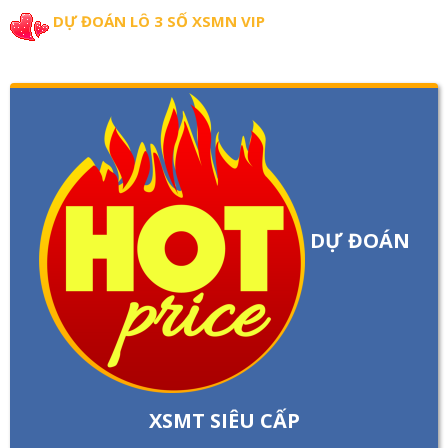
DỰ ĐOÁN LÔ 3 SỐ XSMN VIP
DỰ ĐOÁN
XSMT SIÊU CẤP