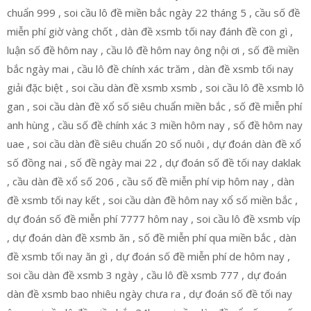
chuẩn 999 , soi cầu lô đề miền bắc ngày 22 tháng 5 , cầu số đề
miễn phí giờ vàng chốt , dàn đề xsmb tối nay đánh đề con gì ,
luận số đề hôm nay , cầu lô đề hôm nay ông nội ơi , số đề miền
bắc ngày mai , cầu lô đề chính xác trăm , dàn đề xsmb tối nay
giải đặc biệt , soi cầu dàn đề xsmb xsmb , soi cầu lô đề xsmb lô
gan , soi cầu dàn đề xổ số siêu chuẩn miền bắc , số đề miễn phí
anh hùng , cầu số đề chính xác 3 miền hôm nay , số đề hôm nay
uae , soi cầu dàn đề siêu chuẩn 20 số nuôi , dự đoán dàn đề xổ
số đồng nai , số đề ngày mai 22 , dự đoán số đề tối nay daklak
, cầu dàn đề xổ số 206 , cầu số đề miễn phí vip hôm nay , dàn
đề xsmb tối nay kết , soi cầu dàn đề hôm nay xổ số miền bắc ,
dự đoán số đề miễn phí 7777 hôm nay , soi cầu lô đề xsmb víp
, dự đoán dàn đề xsmb ăn , số đề miễn phí qua miền bắc , dàn
đề xsmb tối nay ăn gì , dự đoán số đề miễn phí de hôm nay ,
soi cầu dàn đề xsmb 3 ngày , cầu lô đề xsmb 777 , dự đoán
dàn đề xsmb bao nhiêu ngày chưa ra , dự đoán số đề tối nay