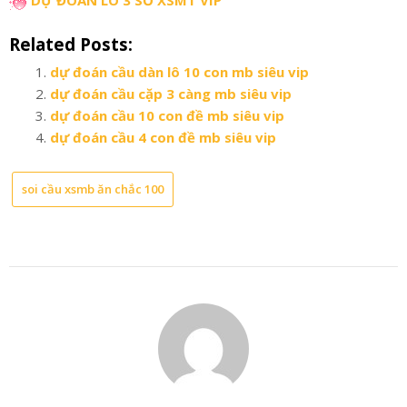
Related Posts:
dự đoán cầu dàn lô 10 con mb siêu vip
dự đoán cầu cặp 3 càng mb siêu vip
dự đoán cầu 10 con đề mb siêu vip
dự đoán cầu 4 con đề mb siêu vip
soi cầu xsmb ăn chắc 100