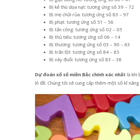
Bị kẻ thù dọa nạt: tương ứng số 39 – 72
Bị mẹ chửi rủa: tương ứng số 83 – 97
Bị phạt: tương ứng số 51 – 56
Bị tấn công: tương ứng số 02 – 05
Bị thủ tiêu: tương ứng số 06 – 14
Bị thương: tương ứng số 03 – 90 – 63
Bị trấn lột: tương ứng số 84 – 85
Bị vây đuổi: tương ứng số 83 – 38
Dự đoán xổ số miền Bắc chính xác nhất
là khi
lô đề. Chúng tôi sẽ cung cấp thêm một số kĩ năng 