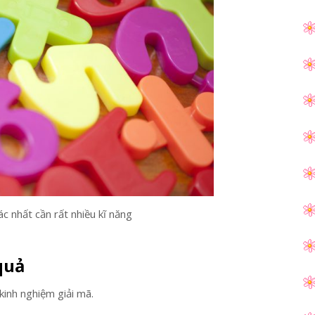
c nhất cần rất nhiều kĩ năng
quả
kinh nghiệm giải mã.