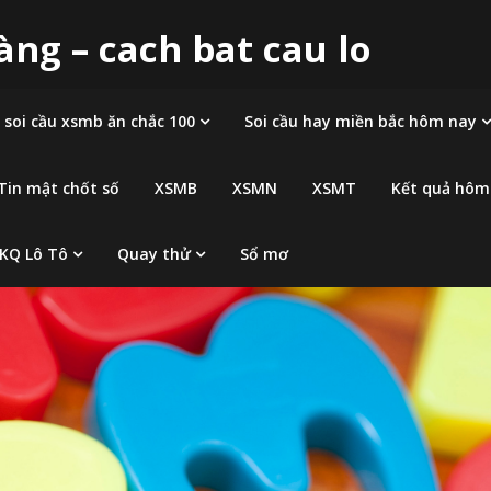
àng – cach bat cau lo
soi cầu xsmb ăn chắc 100
Soi cầu hay miền bắc hôm nay
Tin mật chốt số
XSMB
XSMN
XSMT
Kết quả hôm
KQ Lô Tô
Quay thử
Sổ mơ