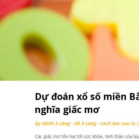
Dự đoán xổ số miền Bắ
nghĩa giấc mơ
by
đánh 3 càng - đề 3 càng - cach bat cau lo
Các giấc mơ tổn hại tới sức khỏe, tinh thần của b