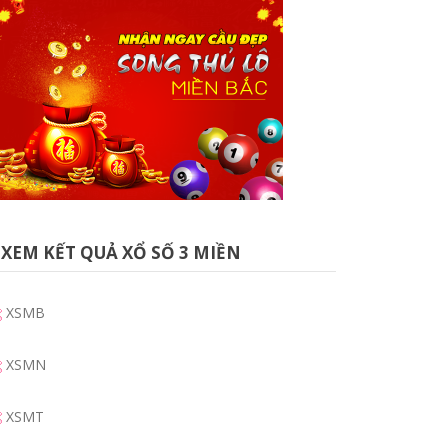
 XEM KẾT QUẢ XỔ SỐ 3 MIỀN
XSMB
XSMN
XSMT