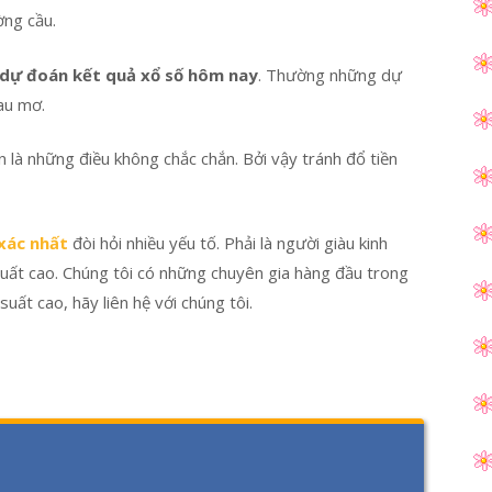
ờng cầu.
dự đoán kết quả xổ số hôm nay
. Thường những dự
au mơ.
n là những điều không chắc chắn. Bởi vậy tránh đổ tiền
xác nhất
đòi hỏi nhiều yếu tố. Phải là người giàu kinh
uất cao. Chúng tôi có những chuyên gia hàng đầu trong
uất cao, hãy liên hệ với chúng tôi.