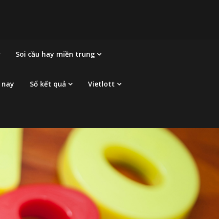
Soi cầu hay miền trung
 nay
Sổ kết quả
Vietlott