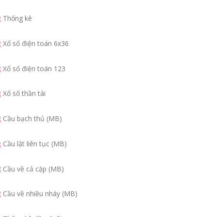
Thống kê
Xổ số điện toán 6x36
Xổ số điện toán 123
Xổ số thần tài
Cầu bạch thủ (MB)
Cầu lật liên tục (MB)
Cầu về cả cặp (MB)
Cầu về nhiều nháy (MB)