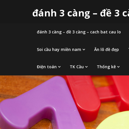
Skip
đánh 3 càng – đề 3 c
to
content
đánh 3 càng – đề 3 càng – cach bat cau lo
Soi cầu hay miền nam
Ăn lô đề đẹp
Điện toán
TK Cầu
Thống kê