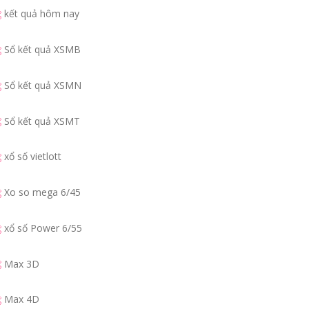
kết quả hôm nay
Sổ kết quả XSMB
Sổ kết quả XSMN
Sổ kết quả XSMT
xổ số vietlott
Xo so mega 6/45
xổ số Power 6/55
Max 3D
Max 4D