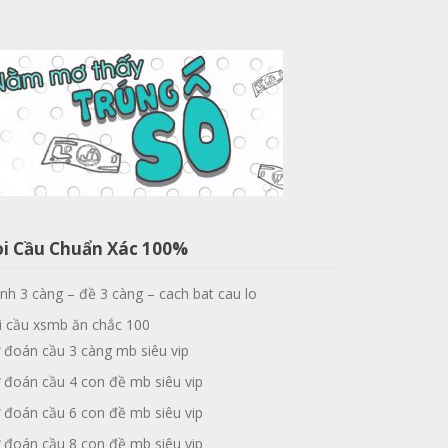
oi Cầu Chuẩn Xác 100%
nh 3 càng – đề 3 càng – cach bat cau lo
i cầu xsmb ăn chắc 100
 đoán cầu 3 càng mb siêu vip
 đoán cầu 4 con đề mb siêu vip
 đoán cầu 6 con đề mb siêu vip
 đoán cầu 8 con đề mb siêu vip