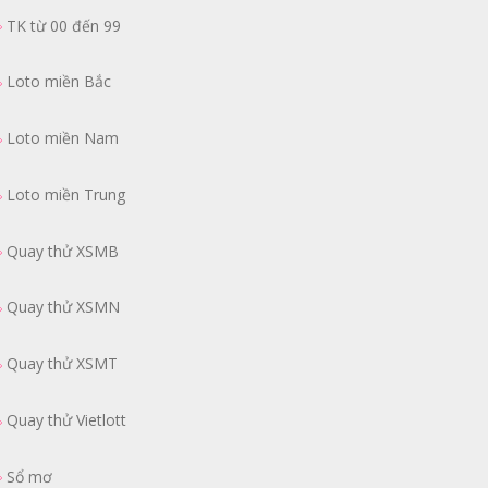
TK từ 00 đến 99
Loto miền Bắc
Loto miền Nam
Loto miền Trung
Quay thử XSMB
Quay thử XSMN
Quay thử XSMT
Quay thử Vietlott
Sổ mơ