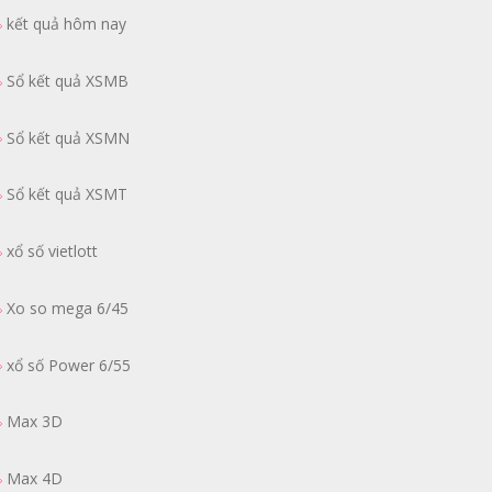
kết quả hôm nay
Sổ kết quả XSMB
Sổ kết quả XSMN
Sổ kết quả XSMT
xổ số vietlott
Xo so mega 6/45
xổ số Power 6/55
Max 3D
Max 4D