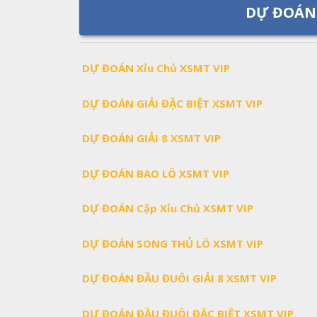
DỰ ĐOÁN 
DỰ ĐOÁN Xỉu Chủ XSMT VIP
DỰ ĐOÁN GIẢI ĐẶC BIỆT XSMT VIP
DỰ ĐOÁN GIẢI 8 XSMT VIP
DỰ ĐOÁN BAO LÔ XSMT VIP
DỰ ĐOÁN Cặp Xỉu Chủ XSMT VIP
DỰ ĐOÁN SONG THỦ LÔ XSMT VIP
DỰ ĐOÁN ĐẦU ĐUÔI GIẢI 8 XSMT VIP
DỰ ĐOÁN ĐẦU ĐUÔI ĐẶC BIỆT XSMT VIP