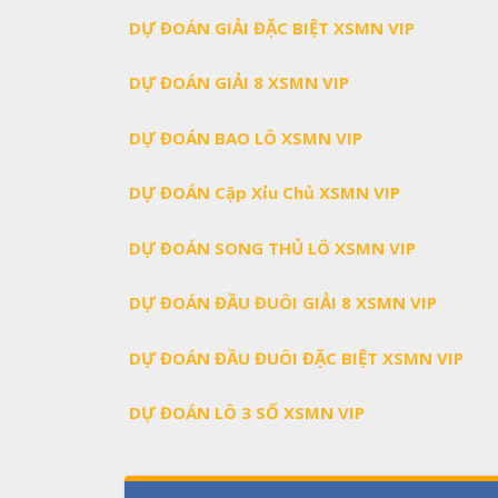
DỰ ĐOÁN GIẢI ĐẶC BIỆT XSMN VIP
DỰ ĐOÁN GIẢI 8 XSMN VIP
DỰ ĐOÁN BAO LÔ XSMN VIP
DỰ ĐOÁN Cặp Xỉu Chủ XSMN VIP
DỰ ĐOÁN SONG THỦ LÔ XSMN VIP
DỰ ĐOÁN ĐẦU ĐUÔI GIẢI 8 XSMN VIP
DỰ ĐOÁN ĐẦU ĐUÔI ĐẶC BIỆT XSMN VIP
DỰ ĐOÁN LÔ 3 SỐ XSMN VIP