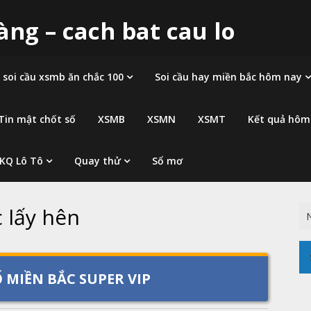
àng – cach bat cau lo
soi cầu xsmb ăn chắc 100
Soi cầu hay miền bắc hôm nay
Tin mật chốt số
XSMB
XSMN
XSMT
Kết quả hôm
KQ Lô Tô
Quay thử
Sổ mơ
 lấy hên
 MIỀN BẮC SUPER VIP