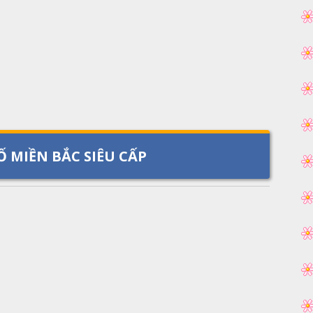
 MIỀN BẮC SIÊU CẤP